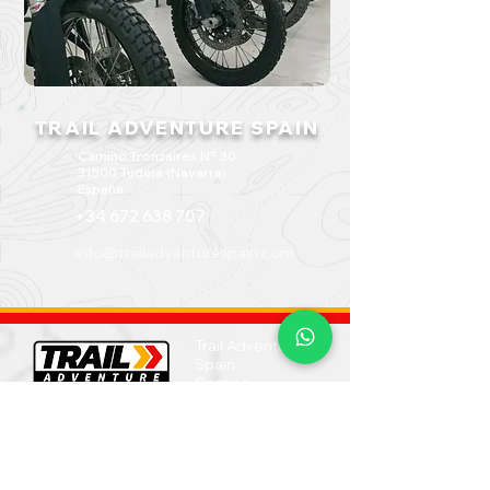
TRAIL ADVENTURE SPAIN
Camino Tronzaires Nº 30
31500 Tudela (Navarra)
España
+34 672 638 707
info@trailadventurespain.com
Trail Adventure
Spain
Camino
Tronzaires Nº
30
31500 Tudela
(Navarra)
España