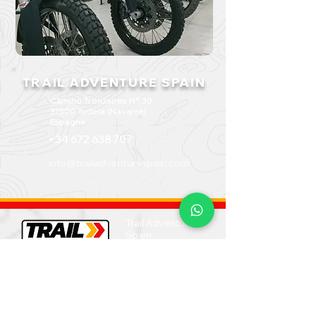
TRAIL ADVENTURE SPAIN
Camino Tronzaires Nº 30
31500 Tudela (Navarre)
Espagne
+34 672 638 707
info@trailadventurespain.com
Trail Adventure
Spain
Camino
Tronzaires Nº
30
31500 Tudela
(Navarra)
España